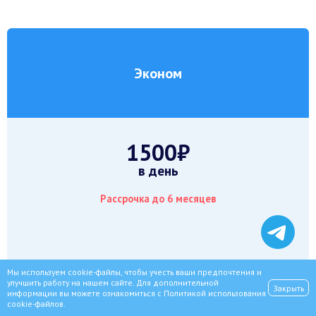
Эконом
1500₽
в день
Рассрочка до 6 месяцев
Мы используем cookie-файлы, чтобы учесть ваши предпочтения и
улучшить работу на нашем сайте. Для дополнительной
Закрыть
информации вы можете ознакомиться с
Политикой использования
cookie-файлов
.