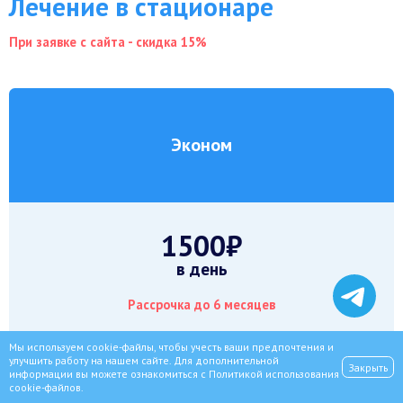
Лечение в стационаре
При заявке с сайта - скидка 15%
Эконом
1500₽
в день
Рассрочка до 6 месяцев
Мы используем cookie-файлы, чтобы учесть ваши предпочтения и
улучшить работу на нашем сайте. Для дополнительной
Закрыть
информации вы можете ознакомиться с
Политикой использования
cookie-файлов
.