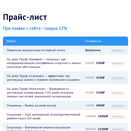
Прайс-лист
При заявке с сайта - скидка 15%
Услуга
Стоимость
Первичная консультация по горячей линии
Бесплатно
Заказать
На дому Тариф «Базовый» — подходит при
непродолжительном употреблении спиртного и легких
3900₽
3000₽
Заказать
симптомах абстиненции.
На дому Тариф «Стандарт» — эффективен при
5850₽
4500₽
Заказать
длительных запоях и тяжелом похмельном синдроме.
На дому Тариф «Максимум» — Выведение из
длительных запоев (свыше 7-10 дней), оказание
7150₽
5500₽
Заказать
помощи при острой алкогольной интоксикации.
Стационар — Вывод из запоя (сутки).
5200₽
4000₽
Заказать
Стационар — Курс комплексной психотерапевтической
65000₽
50000₽
Заказать
реабилитации (38 дней).
Стационар — Комплексная медико-социальная
45500₽
35000₽
Заказать